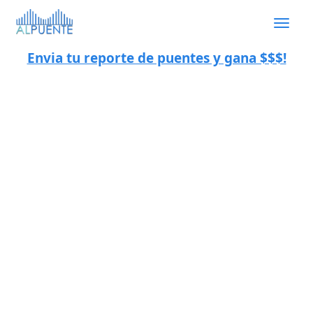
Togg
navig
Envia tu reporte de puentes y gana $$$!