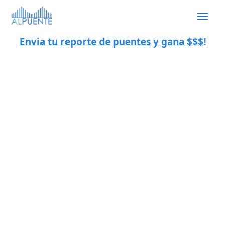
Togg
navig
Envia tu reporte de puentes y gana $$$!