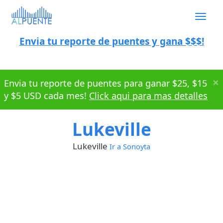
Togg
navig
Envia tu reporte de puentes y gana $$$!
×
Envia tu reporte de puentes para ganar $25, $15
y $5 USD cada mes!
Click aqui para mas detalles
Lukeville
Lukeville
Ir a Sonoyta