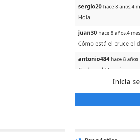
sergio20
hace 8 años,4 
Hola
juan30
hace 8 años,4 me
Cómo está el cruce el d
antonio484
hace 8 años
Cual es el Horario para
Inicia s
RAltamirano
hace 7 año
Buenas tardes, podrian
23, gracias
AlpunteMP
hace 7 años
Estamos en la fila llev