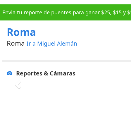
Envia tu reporte de puentes para ganar $25, $15 y
Roma
Roma
Ir a Miguel Alemán
Reportes & Cámaras
Envía tu reporte de puentes
más información aqu