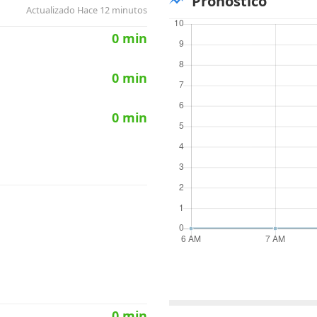
Pronóstico
Actualizado Hace 12 minutos
Erick89
hace 7 años,3 me
Cuanto es el tiempo de 
0 min
0 min
0 min
0 min