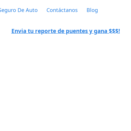
Seguro De Auto
Contáctanos
Blog
Envia tu reporte de puentes y gana $$$!