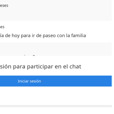
meses
ses
ía de hoy para ir de paseo con la familia
 sacar permisos?
esión para participar en el chat
s,7 meses
 decirme el horario de permisos para el domingo
Iniciar sesión
,3 meses
amos 40 minutos y aun nos falta para llegar