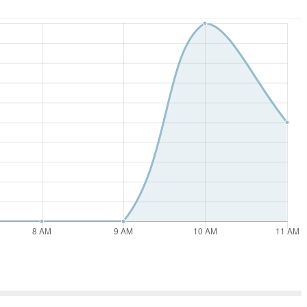
ses
fila para pasar?