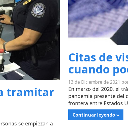
Citas de v
cuando pod
13 de Diciembre de 2021 por
 tramitar
En marzo del 2020, el tr
pandemia presente del co
frontera entre Estados U
Continuar leyendo »
ersonas se empiezan a