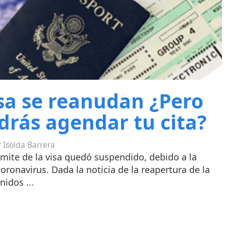
isa se reanudan ¿Pero
rás agendar tu cita?
 Isolda Barrera
ámite de la visa quedó suspendido, debido a la
ronavirus. Dada la noticia de la reapertura de la
nidos ...