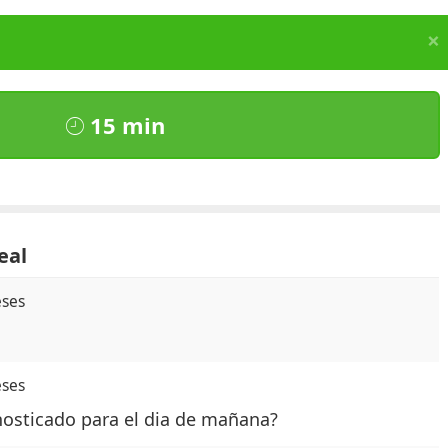
×
15 min
eal
eses
eses
onosticado para el dia de mañana?