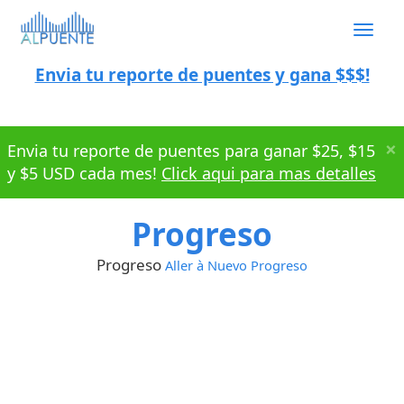
Togg
navig
Envia tu reporte de puentes y gana $$$!
×
Envia tu reporte de puentes para ganar $25, $15
y $5 USD cada mes!
Click aqui para mas detalles
Progreso
Progreso
Aller à Nuevo Progreso